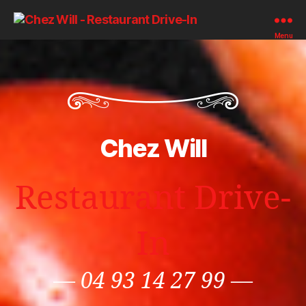
Chez
Menu
Will
-
Restaurant
Drive-
In
Chez Will
Restaurant Drive-
In
—
04 93 14 27 99
—