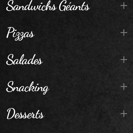
Sandwichs Géants
Pizzas
Salades
Snacking
Desserts