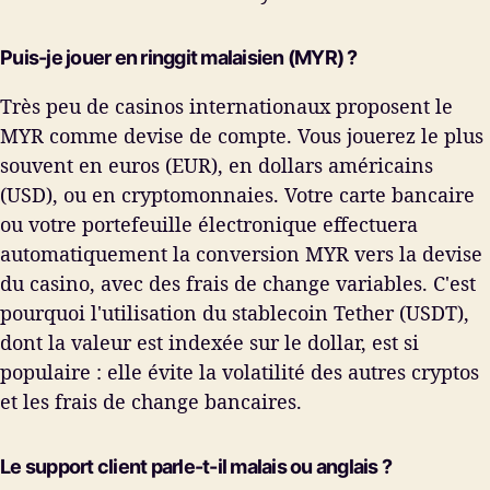
Puis-je jouer en ringgit malaisien (MYR) ?
Très peu de casinos internationaux proposent le
MYR comme devise de compte. Vous jouerez le plus
souvent en euros (EUR), en dollars américains
(USD), ou en cryptomonnaies. Votre carte bancaire
ou votre portefeuille électronique effectuera
automatiquement la conversion MYR vers la devise
du casino, avec des frais de change variables. C'est
pourquoi l'utilisation du stablecoin Tether (USDT),
dont la valeur est indexée sur le dollar, est si
populaire : elle évite la volatilité des autres cryptos
et les frais de change bancaires.
Le support client parle-t-il malais ou anglais ?