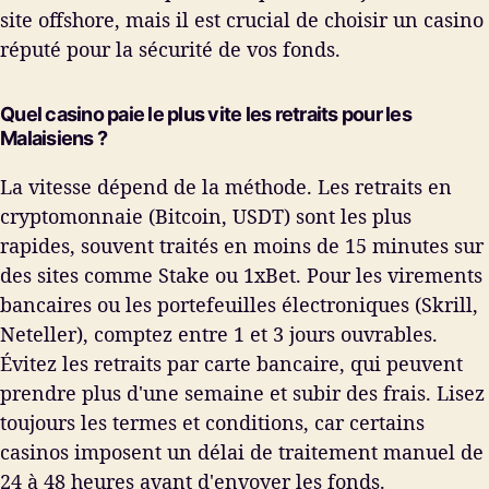
site offshore, mais il est crucial de choisir un casino
réputé pour la sécurité de vos fonds.
Quel casino paie le plus vite les retraits pour les
Malaisiens ?
La vitesse dépend de la méthode. Les retraits en
cryptomonnaie (Bitcoin, USDT) sont les plus
rapides, souvent traités en moins de 15 minutes sur
des sites comme Stake ou 1xBet. Pour les virements
bancaires ou les portefeuilles électroniques (Skrill,
Neteller), comptez entre 1 et 3 jours ouvrables.
Évitez les retraits par carte bancaire, qui peuvent
prendre plus d'une semaine et subir des frais. Lisez
toujours les termes et conditions, car certains
casinos imposent un délai de traitement manuel de
24 à 48 heures avant d'envoyer les fonds.