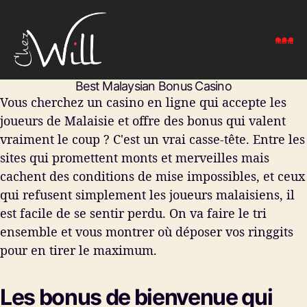
Menu
Chez
Best Malaysian Bonus Casino
Will
Vous cherchez un casino en ligne qui accepte les
-
Restaurant
joueurs de Malaisie et offre des bonus qui valent
Drive-
vraiment le coup ? C'est un vrai casse-tête. Entre les
In
sites qui promettent monts et merveilles mais
cachent des conditions de mise impossibles, et ceux
qui refusent simplement les joueurs malaisiens, il
est facile de se sentir perdu. On va faire le tri
ensemble et vous montrer où déposer vos ringgits
pour en tirer le maximum.
Les bonus de bienvenue qui