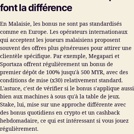
font la différence
En Malaisie, les bonus ne sont pas standardisés
comme en Europe. Les opérateurs internationaux
qui acceptent les joueurs malaisiens proposent
souvent des offres plus généreuses pour attirer une
clientèle spécifique. Par exemple, Megapari et
Sportaza offrent régulièrement un bonus de
premier dépôt de 100% jusqu'à 500 MYR, avec des
conditions de mise (x30) relativement standard.
L'astuce, c'est de vérifier si le bonus s'applique aussi
bien aux machines à sous qu'à la table de jeux.
Stake, lui, mise sur une approche différente avec
des bonus quotidiens en crypto et un cashback
hebdomadaire, ce qui est intéressant si vous jouez
régulièrement.