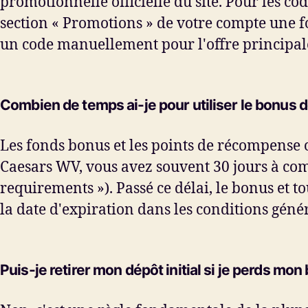
promotionnelle officielle du site. Pour les c
section « Promotions » de votre compte une foi
un code manuellement pour l'offre principal
Combien de temps ai-je pour utiliser le bonus 
Les fonds bonus et les points de récompense 
Caesars WV, vous avez souvent 30 jours à com
requirements »). Passé ce délai, le bonus et to
la date d'expiration dans les conditions généra
Puis-je retirer mon dépôt initial si je perds mon