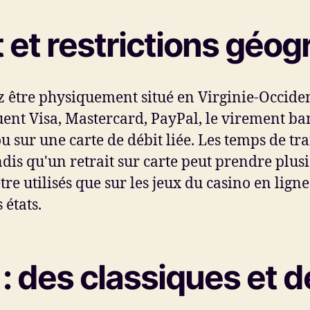
et restrictions géog
z être physiquement situé en Virginie-Occide
ent Visa, Mastercard, PayPal, le virement ban
 sur une carte de débit liée. Les temps de tr
is qu'un retrait sur carte peut prendre plusie
re utilisés que sur les jeux du casino en lign
 états.
: des classiques et d