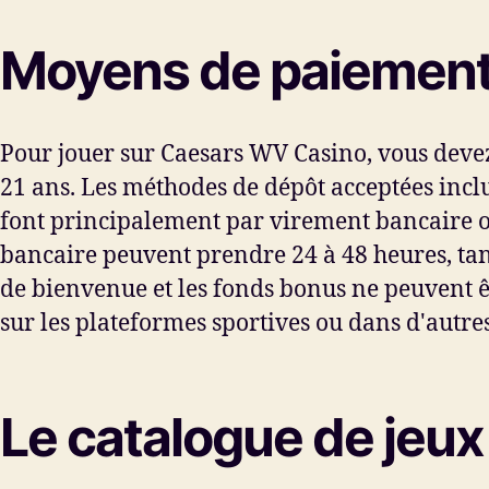
Moyens de paiement 
Pour jouer sur Caesars WV Casino, vous deve
21 ans. Les méthodes de dépôt acceptées inclu
font principalement par virement bancaire ou
bancaire peuvent prendre 24 à 48 heures, tand
de bienvenue et les fonds bonus ne peuvent êt
sur les plateformes sportives ou dans d'autres
Le catalogue de jeux 