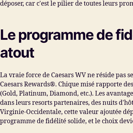
déposer, car c'est le pilier de toutes leurs pro
Le programme de fidé
atout
La vraie force de Caesars WV ne réside pas 
Caesars Rewards®. Chique misé rapporte des 
(Gold, Platinum, Diamond, etc.). Les avantages
dans leurs resorts partenaires, des nuits d'h
Virginie-Occidentale, cette valeur ajoutée d
programme de fidélité solide, et le choix devie