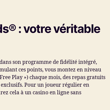
® : votre véritable
dans son programme de fidélité intégré,
umulant ces points, vous montez en niveau
« Free Play ») chaque mois, des repas gratuits
 exclusifs. Pour un joueur régulier en
rez cela à un casino en ligne sans