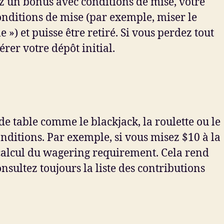
z un bonus avec conditions de mise, votre
conditions de mise (par exemple, miser le
») et puisse être retiré. Si vous perdez tout
rer votre dépôt initial.
e table comme le blackjack, la roulette ou le
ditions. Par exemple, si vous misez $10 à la
 calcul du wagering requirement. Cela rend
nsultez toujours la liste des contributions