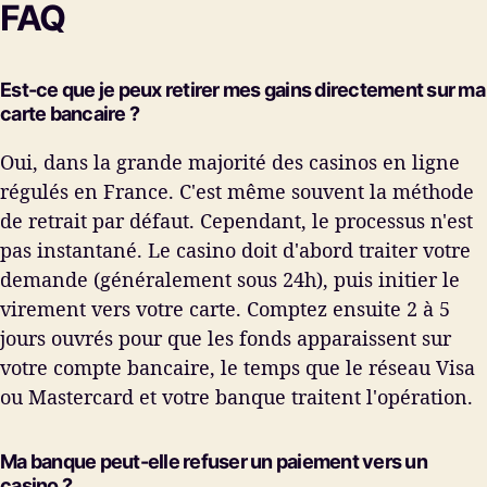
FAQ
Est-ce que je peux retirer mes gains directement sur ma
carte bancaire ?
Oui, dans la grande majorité des casinos en ligne
régulés en France. C'est même souvent la méthode
de retrait par défaut. Cependant, le processus n'est
pas instantané. Le casino doit d'abord traiter votre
demande (généralement sous 24h), puis initier le
virement vers votre carte. Comptez ensuite 2 à 5
jours ouvrés pour que les fonds apparaissent sur
votre compte bancaire, le temps que le réseau Visa
ou Mastercard et votre banque traitent l'opération.
Ma banque peut-elle refuser un paiement vers un
casino ?