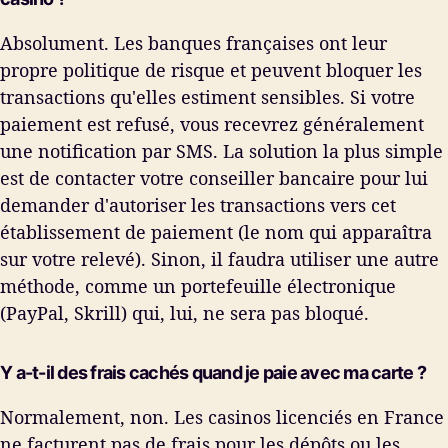
Absolument. Les banques françaises ont leur
propre politique de risque et peuvent bloquer les
transactions qu'elles estiment sensibles. Si votre
paiement est refusé, vous recevrez généralement
une notification par SMS. La solution la plus simple
est de contacter votre conseiller bancaire pour lui
demander d'autoriser les transactions vers cet
établissement de paiement (le nom qui apparaîtra
sur votre relevé). Sinon, il faudra utiliser une autre
méthode, comme un portefeuille électronique
(PayPal, Skrill) qui, lui, ne sera pas bloqué.
Y a-t-il des frais cachés quand je paie avec ma carte ?
Normalement, non. Les casinos licenciés en France
ne facturent pas de frais pour les dépôts ou les