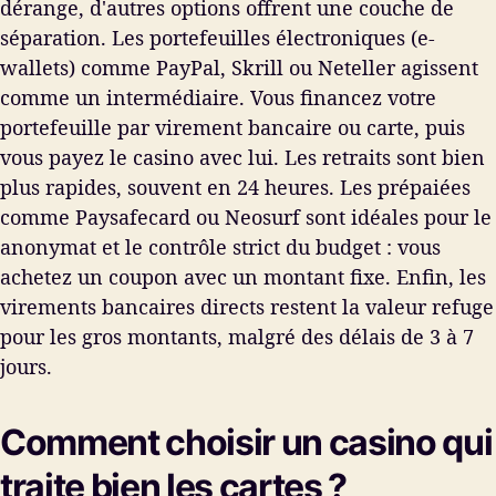
dérange, d'autres options offrent une couche de
séparation. Les portefeuilles électroniques (e-
wallets) comme PayPal, Skrill ou Neteller agissent
comme un intermédiaire. Vous financez votre
portefeuille par virement bancaire ou carte, puis
vous payez le casino avec lui. Les retraits sont bien
plus rapides, souvent en 24 heures. Les prépaiées
comme Paysafecard ou Neosurf sont idéales pour le
anonymat et le contrôle strict du budget : vous
achetez un coupon avec un montant fixe. Enfin, les
virements bancaires directs restent la valeur refuge
pour les gros montants, malgré des délais de 3 à 7
jours.
Comment choisir un casino qui
traite bien les cartes ?