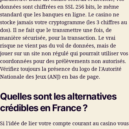
données sont chiffrées en SSL 256 bits, le même
standard que les banques en ligne. Le casino ne
stocke jamais votre cryptogramme (les 3 chiffres au
dos). Il ne fait que le transmettre une fois, de
manière sécurisée, pour la transaction. Le vrai
risque ne vient pas du vol de données, mais de
jouer sur un site non régulé qui pourrait utiliser vos
coordonnées pour des prélèvements non autorisés.
Vérifiez toujours la présence du logo de l'Autorité
Nationale des Jeux (ANJ) en bas de page.
Quelles sont les alternatives
crédibles en France ?
Si l'idée de lier votre compte courant au casino vous