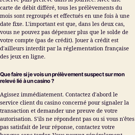
carte de débit différé, tous les prélèvements du
mois sont regroupés et effectués en une fois à une
date fixe. L'important est que, dans les deux cas,
vous ne pouvez pas dépenser plus que le solde de
votre compte (pas de crédit). Jouer à crédit est
d'ailleurs interdit par la réglementation française
des jeux en ligne.
Que faire si je vois un prélèvement suspect sur mon
relevé lié à un casino ?
Agissez immédiatement. Contactez d'abord le
service client du casino concerné pour signaler la
transaction et demander une preuve de votre
autorisation. S'ils ne répondent pas ou si vous n'êtes
pas satisfait de leur réponse, contactez votre
banque sans tarder. Vous pouvez généralement