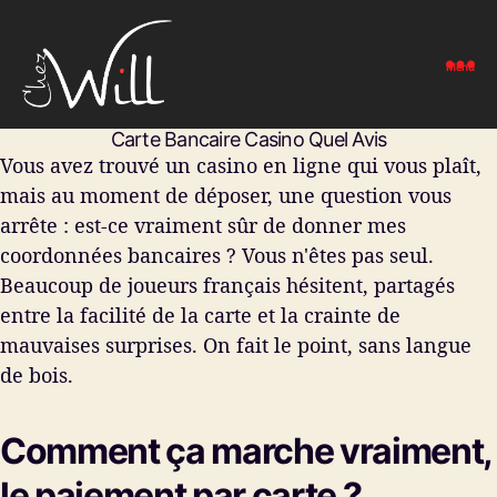
Menu
Chez
Carte Bancaire Casino Quel Avis
Will
Vous avez trouvé un casino en ligne qui vous plaît,
-
Restaurant
mais au moment de déposer, une question vous
Drive-
arrête : est-ce vraiment sûr de donner mes
In
coordonnées bancaires ? Vous n'êtes pas seul.
Beaucoup de joueurs français hésitent, partagés
entre la facilité de la carte et la crainte de
mauvaises surprises. On fait le point, sans langue
de bois.
Comment ça marche vraiment,
le paiement par carte ?