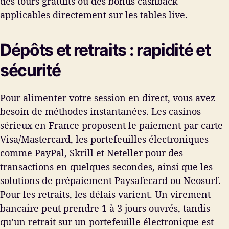
des tours gratuits ou des bonus cashback
applicables directement sur les tables live.
Dépôts et retraits : rapidité et
sécurité
Pour alimenter votre session en direct, vous avez
besoin de méthodes instantanées. Les casinos
sérieux en France proposent le paiement par carte
Visa/Mastercard, les portefeuilles électroniques
comme PayPal, Skrill et Neteller pour des
transactions en quelques secondes, ainsi que les
solutions de prépaiement Paysafecard ou Neosurf.
Pour les retraits, les délais varient. Un virement
bancaire peut prendre 1 à 3 jours ouvrés, tandis
qu’un retrait sur un portefeuille électronique est