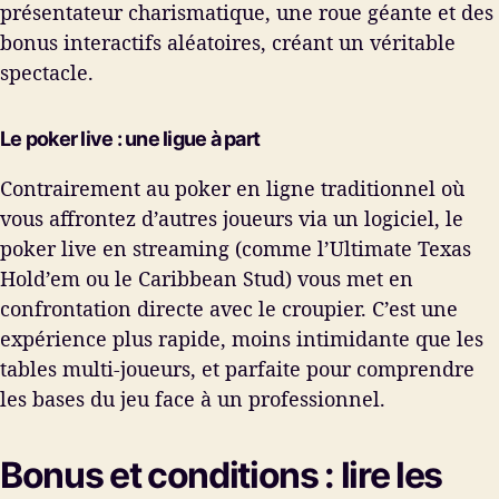
présentateur charismatique, une roue géante et des
bonus interactifs aléatoires, créant un véritable
spectacle.
Le poker live : une ligue à part
Contrairement au poker en ligne traditionnel où
vous affrontez d’autres joueurs via un logiciel, le
poker live en streaming (comme l’Ultimate Texas
Hold’em ou le Caribbean Stud) vous met en
confrontation directe avec le croupier. C’est une
expérience plus rapide, moins intimidante que les
tables multi-joueurs, et parfaite pour comprendre
les bases du jeu face à un professionnel.
Bonus et conditions : lire les