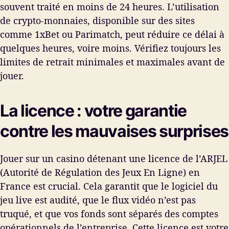
souvent traité en moins de 24 heures. L’utilisation
de crypto-monnaies, disponible sur des sites
comme 1xBet ou Parimatch, peut réduire ce délai à
quelques heures, voire moins. Vérifiez toujours les
limites de retrait minimales et maximales avant de
jouer.
La licence : votre garantie
contre les mauvaises surprises
Jouer sur un casino détenant une licence de l’ARJEL
(Autorité de Régulation des Jeux En Ligne) en
France est crucial. Cela garantit que le logiciel du
jeu live est audité, que le flux vidéo n’est pas
truqué, et que vos fonds sont séparés des comptes
opérationnels de l’entreprise. Cette licence est votre