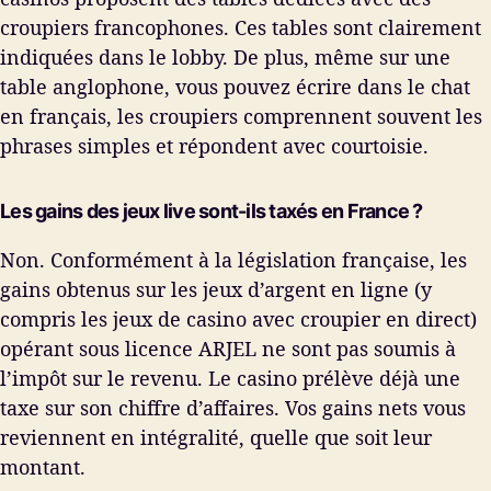
croupiers francophones. Ces tables sont clairement
indiquées dans le lobby. De plus, même sur une
table anglophone, vous pouvez écrire dans le chat
en français, les croupiers comprennent souvent les
phrases simples et répondent avec courtoisie.
Les gains des jeux live sont-ils taxés en France ?
Non. Conformément à la législation française, les
gains obtenus sur les jeux d’argent en ligne (y
compris les jeux de casino avec croupier en direct)
opérant sous licence ARJEL ne sont pas soumis à
l’impôt sur le revenu. Le casino prélève déjà une
taxe sur son chiffre d’affaires. Vos gains nets vous
reviennent en intégralité, quelle que soit leur
montant.