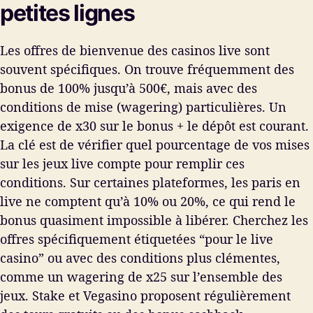
petites lignes
Les offres de bienvenue des casinos live sont
souvent spécifiques. On trouve fréquemment des
bonus de 100% jusqu’à 500€, mais avec des
conditions de mise (wagering) particulières. Un
exigence de x30 sur le bonus + le dépôt est courant.
La clé est de vérifier quel pourcentage de vos mises
sur les jeux live compte pour remplir ces
conditions. Sur certaines plateformes, les paris en
live ne comptent qu’à 10% ou 20%, ce qui rend le
bonus quasiment impossible à libérer. Cherchez les
offres spécifiquement étiquetées “pour le live
casino” ou avec des conditions plus clémentes,
comme un wagering de x25 sur l’ensemble des
jeux. Stake et Vegasino proposent régulièrement