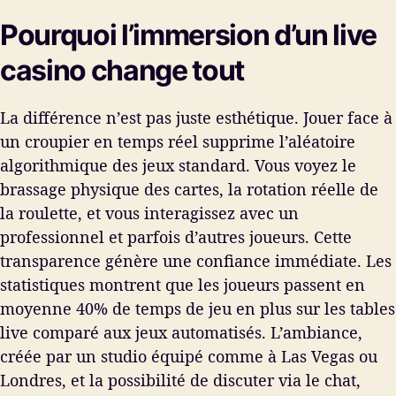
Pourquoi l’immersion d’un live
casino change tout
La différence n’est pas juste esthétique. Jouer face à
un croupier en temps réel supprime l’aléatoire
algorithmique des jeux standard. Vous voyez le
brassage physique des cartes, la rotation réelle de
la roulette, et vous interagissez avec un
professionnel et parfois d’autres joueurs. Cette
transparence génère une confiance immédiate. Les
statistiques montrent que les joueurs passent en
moyenne 40% de temps de jeu en plus sur les tables
live comparé aux jeux automatisés. L’ambiance,
créée par un studio équipé comme à Las Vegas ou
Londres, et la possibilité de discuter via le chat,