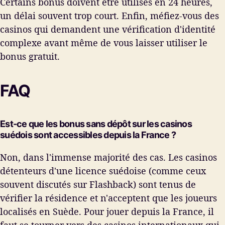
Certains bonus doivent être utilisés en 24 heures,
un délai souvent trop court. Enfin, méfiez-vous des
casinos qui demandent une vérification d'identité
complexe avant même de vous laisser utiliser le
bonus gratuit.
FAQ
Est-ce que les bonus sans dépôt sur les casinos
suédois sont accessibles depuis la France ?
Non, dans l'immense majorité des cas. Les casinos
détenteurs d'une licence suédoise (comme ceux
souvent discutés sur Flashback) sont tenus de
vérifier la résidence et n'acceptent que les joueurs
localisés en Suède. Pour jouer depuis la France, il
faut se tourner vers des casinos internationaux qui