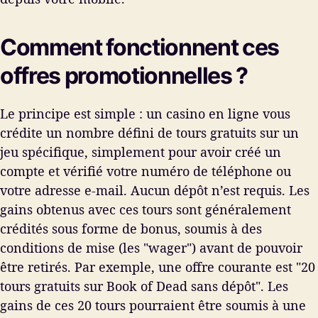
Comment fonctionnent ces
offres promotionnelles ?
Le principe est simple : un casino en ligne vous
crédite un nombre défini de tours gratuits sur un
jeu spécifique, simplement pour avoir créé un
compte et vérifié votre numéro de téléphone ou
votre adresse e-mail. Aucun dépôt n’est requis. Les
gains obtenus avec ces tours sont généralement
crédités sous forme de bonus, soumis à des
conditions de mise (les "wager") avant de pouvoir
être retirés. Par exemple, une offre courante est "20
tours gratuits sur Book of Dead sans dépôt". Les
gains de ces 20 tours pourraient être soumis à une