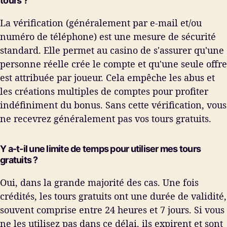
tours ?
La vérification (généralement par e-mail et/ou
numéro de téléphone) est une mesure de sécurité
standard. Elle permet au casino de s'assurer qu'une
personne réelle crée le compte et qu'une seule offre
est attribuée par joueur. Cela empêche les abus et
les créations multiples de comptes pour profiter
indéfiniment du bonus. Sans cette vérification, vous
ne recevrez généralement pas vos tours gratuits.
Y a-t-il une limite de temps pour utiliser mes tours
gratuits ?
Oui, dans la grande majorité des cas. Une fois
crédités, les tours gratuits ont une durée de validité,
souvent comprise entre 24 heures et 7 jours. Si vous
ne les utilisez pas dans ce délai, ils expirent et sont