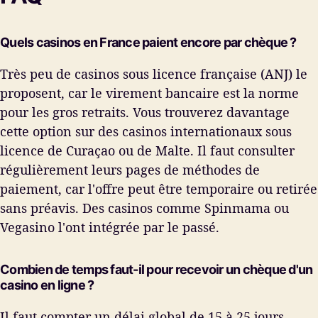
Quels casinos en France paient encore par chèque ?
Très peu de casinos sous licence française (ANJ) le
proposent, car le virement bancaire est la norme
pour les gros retraits. Vous trouverez davantage
cette option sur des casinos internationaux sous
licence de Curaçao ou de Malte. Il faut consulter
régulièrement leurs pages de méthodes de
paiement, car l'offre peut être temporaire ou retirée
sans préavis. Des casinos comme Spinmama ou
Vegasino l'ont intégrée par le passé.
Combien de temps faut-il pour recevoir un chèque d'un
casino en ligne ?
Il faut compter un délai global de 15 à 25 jours