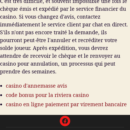
C'est très difficile, et souvent impossible une fois le
chèque émis et expédié par le service financier du
casino. Si vous changez d'avis, contactez
immédiatement le service client par chat en direct.
S'ils n'ont pas encore traité la demande, ils
pourront peut-être l'annuler et recréditer votre
solde joueur. Après expédition, vous devrez
attendre de recevoir le chèque et le renvoyer au
casino pour annulation, un processus qui peut
prendre des semaines.
casino d'annemasse avis
code bonus pour la riviera casino
casino en ligne paiement par virement bancaire
Facebook