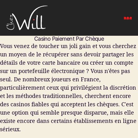
Menu
Chez
Casino Paiement Par Chèque
Will
Vous venez de toucher un joli gain et vous cherchez
-
Restaurant
un moyen de le récupérer sans devoir partager les
Drive-
détails de votre carte bancaire ou créer un compte
In
sur un portefeuille électronique ? Vous n'êtes pas
seul. De nombreux joueurs en France,
particulièrement ceux qui privilégient la discrétion
et les méthodes traditionnelles, cherchent encore
des casinos fiables qui acceptent les chèques. C'est
une option qui semble presque disparue, mais elle
existe encore dans certains établissements en ligne
sérieux.