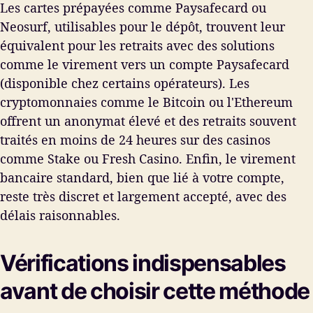
Les cartes prépayées comme Paysafecard ou
Neosurf, utilisables pour le dépôt, trouvent leur
équivalent pour les retraits avec des solutions
comme le virement vers un compte Paysafecard
(disponible chez certains opérateurs). Les
cryptomonnaies comme le Bitcoin ou l'Ethereum
offrent un anonymat élevé et des retraits souvent
traités en moins de 24 heures sur des casinos
comme Stake ou Fresh Casino. Enfin, le virement
bancaire standard, bien que lié à votre compte,
reste très discret et largement accepté, avec des
délais raisonnables.
Vérifications indispensables
avant de choisir cette méthode