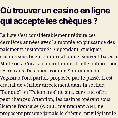
Où trouver un casino en ligne
qui accepte les chèques ?
La liste s'est considérablement réduite ces
dernières années avec la montée en puissance des
paiements instantanés. Cependant, quelques
casinos sous licence internationale, souvent basés à
Malte ou à Curaçao, maintiennent cette option pour
les retraits. Des noms comme Spinmama ou
Vegasino l'ont parfois proposée par le passé. Il est
crucial de vérifier directement dans la section
"Banque" ou "Paiements" du site, car cette offre
peut changer. Attention, les casinos opérant sous
licence française (ARJEL, maintenant ANJ) ne
proposent presque jamais le chèque, privilégiant le