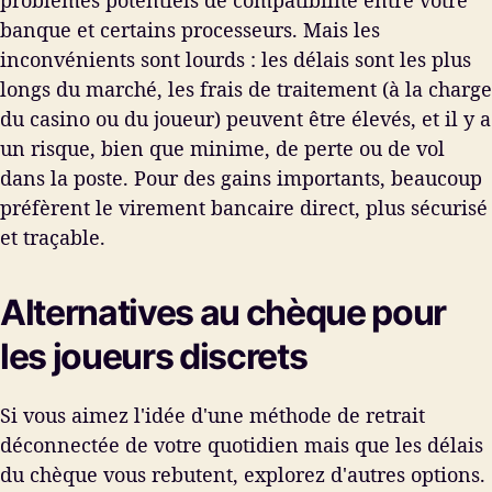
banque et certains processeurs. Mais les
inconvénients sont lourds : les délais sont les plus
longs du marché, les frais de traitement (à la charge
du casino ou du joueur) peuvent être élevés, et il y a
un risque, bien que minime, de perte ou de vol
dans la poste. Pour des gains importants, beaucoup
préfèrent le virement bancaire direct, plus sécurisé
et traçable.
Alternatives au chèque pour
les joueurs discrets
Si vous aimez l'idée d'une méthode de retrait
déconnectée de votre quotidien mais que les délais
du chèque vous rebutent, explorez d'autres options.