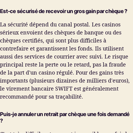
Est-ce sécurisé de recevoir un gros gain par chèque ?
La sécurité dépend du canal postal. Les casinos
sérieux envoient des chèques de banque ou des
chèques certifiés, qui sont plus difficiles à
contrefaire et garantissent les fonds. Ils utilisent
aussi des services de courrier avec suivi. Le risque
principal reste la perte ou le retard, pas la fraude
de la part d'un casino régulé. Pour des gains très
importants (plusieurs dizaines de milliers d'euros),
le virement bancaire SWIFT est généralement
recommandé pour sa traçabilité.
Puis-je annuler un retrait par chèque une fois demandé
?