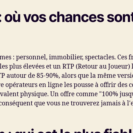
: où vos chances sont
rmes : personnel, immobilier, spectacles. Ces f
s plus élevées et un RTP (Retour au Joueur) 
RTP autour de 85-90%, alors que la même vers
 opérateurs en ligne les pousse à offrir des c
ivalent physique. Un offre comme "100% jusqu
conséquent que vous ne trouverez jamais à l'e