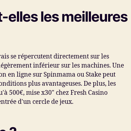
-elles les meilleures
rais se répercutent directement sur les
légèrement inférieur sur les machines. Une
ion en ligne sur Spinmama ou Stake peut
onditions plus avantageuses. De plus, les
'à 500€, mise x30" chez Fresh Casino
ntrée d'un cercle de jeux.