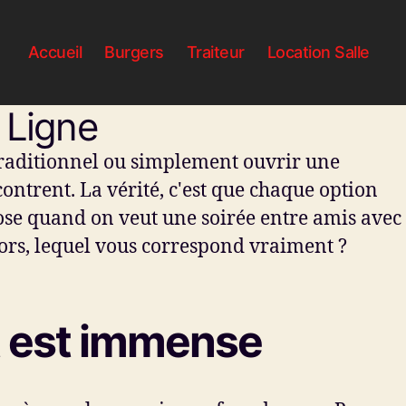
Accueil
Burgers
Traiteur
Location Salle
 Ligne
 traditionnel ou simplement ouvrir une
ntrent. La vérité, c'est que chaque option
hose quand on veut une soirée entre amis avec
lors, lequel vous correspond vraiment ?
rt est immense