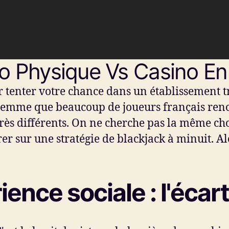
o Physique Vs Casino En
our tenter votre chance dans un établissement
ilemme que beaucoup de joueurs français renco
très différents. On ne cherche pas la même c
er sur une stratégie de blackjack à minuit. A
ience sociale : l'éca