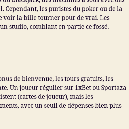
l. Cependant, les puristes du poker ou de la
 voir la bille tourner pour de vrai. Les
un studio, comblant en partie ce fossé.
us de bienvenue, les tours gratuits, les
e. Un joueur régulier sur 1xBet ou Sportaza
tent (cartes de joueur), mais les
ements, avec un seuil de dépenses bien plus