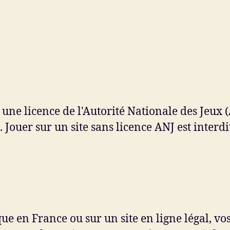
t une licence de l'Autorité Nationale des Jeu
Jouer sur un site sans licence ANJ est interdi
 en France ou sur un site en ligne légal, vos