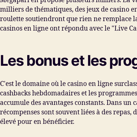
milliers de thématiques, des jeux de casino en
roulette soutiendront que rien ne remplace la
casinos en ligne ont répondu avec le "Live Cas
Les bonus et les pro
C'est le domaine où le casino en ligne surcla
cashbacks hebdomadaires et les programmes 
accumule des avantages constants. Dans un cas
récompenses sont souvent liées à des repas, d
élevé pour en bénéficier.