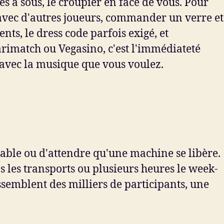
es à sous, le croupier en face de vous. Pour
 avec d'autres joueurs, commander un verre et
ts, le dress code parfois exigé, et
Parimatch ou Vegasino, c'est l'immédiateté
 avec la musique que vous voulez.
table ou d'attendre qu'une machine se libère.
 les transports ou plusieurs heures le week-
assemblent des milliers de participants, une