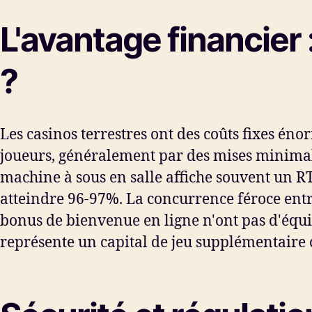
L'avantage financier 
?
Les casinos terrestres ont des coûts fixes éno
joueurs, généralement par des mises minimale
machine à sous en salle affiche souvent un 
atteindre 96-97%. La concurrence féroce entre
bonus de bienvenue en ligne n'ont pas d'équ
représente un capital de jeu supplémentaire 