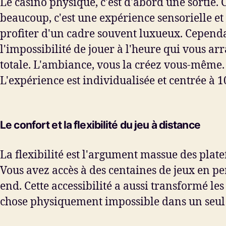
Le casino physique, c'est d'abord une sortie. C
beaucoup, c'est une expérience sensorielle e
profiter d'un cadre souvent luxueux. Cependant
l'impossibilité de jouer à l'heure qui vous a
totale. L'ambiance, vous la créez vous-même
L'expérience est individualisée et centrée à 1
Le confort et la flexibilité du jeu à distance
La flexibilité est l'argument massue des plat
Vous avez accès à des centaines de jeux en p
end. Cette accessibilité a aussi transformé le
chose physiquement impossible dans un seul 