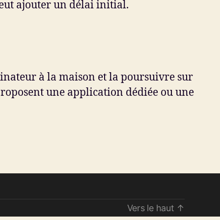
ut ajouter un délai initial.
nateur à la maison et la poursuivre sur
 proposent une application dédiée ou une
Vers le haut
↑