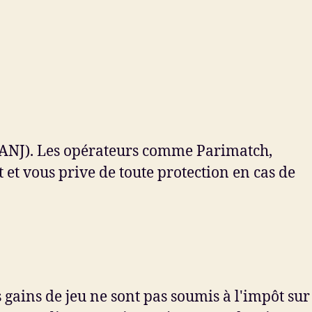
x (ANJ). Les opérateurs comme Parimatch,
t et vous prive de toute protection en cas de
 gains de jeu ne sont pas soumis à l'impôt sur