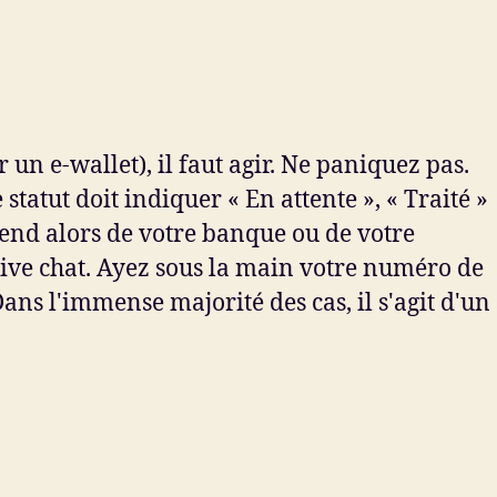
un e-wallet), il faut agir. Ne paniquez pas.
tatut doit indiquer « En attente », « Traité »
dépend alors de votre banque ou de votre
r live chat. Ayez sous la main votre numéro de
ns l'immense majorité des cas, il s'agit d'un