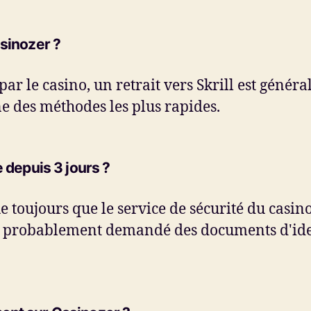
asinozer ?
par le casino, un retrait vers Skrill est génér
ne des méthodes les plus rapides.
 depuis 3 jours ?
 toujours que le service de sécurité du casino
 a probablement demandé des documents d'iden