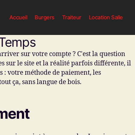
Accueil
Burgers
Traiteur
Location Salle
 Temps
rriver sur votre compte ? C'est la question
sur le site et la réalité parfois différente, il
rs : votre méthode de paiement, les
out ça, sans langue de bois.
ement