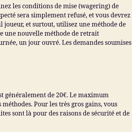
inez les conditions de mise (wagering) de
specté sera simplement refusé, et vous devrez
 joueur, et surtout, utilisez une méthode de
ire une nouvelle méthode de retrait
ournée, un jour ouvré. Les demandes soumises
 est généralement de 20€. Le maximum
 méthodes. Pour les très gros gains, vous
tes sont là pour des raisons de sécurité et de