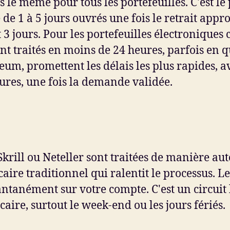
as le même pour tous les portefeuilles. C'est 
 de 1 à 5 jours ouvrés une fois le retrait appr
 jours. Pour les portefeuilles électroniques c
vent traités en moins de 24 heures, parfois en
um, promettent les délais les plus rapides, a
ures, une fois la demande validée.
 Skrill ou Neteller sont traitées de manière a
ire traditionnel qui ralentit le processus. Le
tantanément sur votre compte. C'est un circuit
ire, surtout le week-end ou les jours fériés.