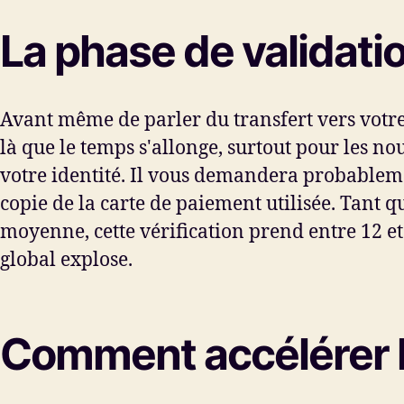
La phase de validatio
Avant même de parler du transfert vers votre c
là que le temps s'allonge, surtout pour les no
votre identité. Il vous demandera probablement
copie de la carte de paiement utilisée. Tant 
moyenne, cette vérification prend entre 12 e
global explose.
Comment accélérer le