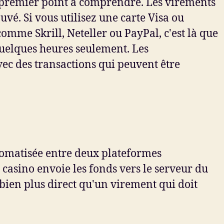
le premier point à comprendre. Les virements
ouvé. Si vous utilisez une carte Visa ou
omme Skrill, Neteller ou PayPal, c'est là que
 quelques heures seulement. Les
vec des transactions qui peuvent être
utomatisée entre deux plateformes
 casino envoie les fonds vers le serveur du
 bien plus direct qu'un virement qui doit