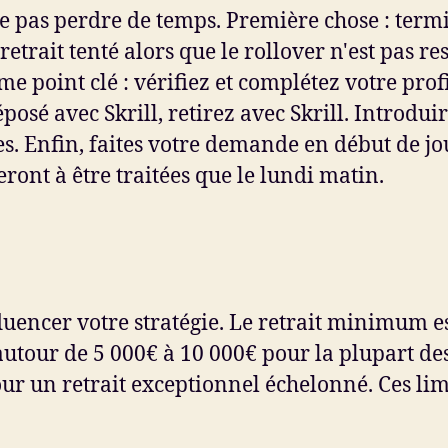
ne pas perdre de temps. Première chose : term
trait tenté alors que le rollover n'est pas re
point clé : vérifiez et complétez votre profil
éposé avec Skrill, retirez avec Skrill. Introdu
s. Enfin, faites votre demande en début de j
ont à être traitées que le lundi matin.
fluencer votre stratégie. Le retrait minimum
autour de 5 000€ à 10 000€ pour la plupart des
our un retrait exceptionnel échelonné. Ces limi