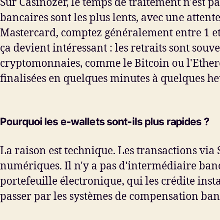
Sur Casinozer, le temps de traitement n'est p
bancaires sont les plus lents, avec une attente
Mastercard, comptez généralement entre 1 et 3
ça devient intéressant : les retraits sont sou
cryptomonnaies, comme le Bitcoin ou l'Ethere
finalisées en quelques minutes à quelques he
Pourquoi les e-wallets sont-ils plus rapides ?
La raison est technique. Les transactions via
numériques. Il n'y a pas d'intermédiaire banca
portefeuille électronique, qui les crédite ins
passer par les systèmes de compensation banca