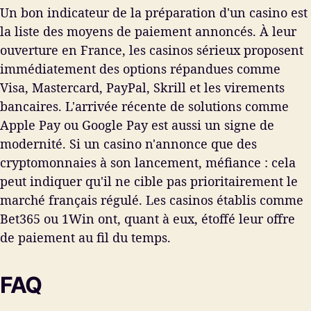
Un bon indicateur de la préparation d'un casino est
la liste des moyens de paiement annoncés. À leur
ouverture en France, les casinos sérieux proposent
immédiatement des options répandues comme
Visa, Mastercard, PayPal, Skrill et les virements
bancaires. L'arrivée récente de solutions comme
Apple Pay ou Google Pay est aussi un signe de
modernité. Si un casino n'annonce que des
cryptomonnaies à son lancement, méfiance : cela
peut indiquer qu'il ne cible pas prioritairement le
marché français régulé. Les casinos établis comme
Bet365 ou 1Win ont, quant à eux, étoffé leur offre
de paiement au fil du temps.
FAQ