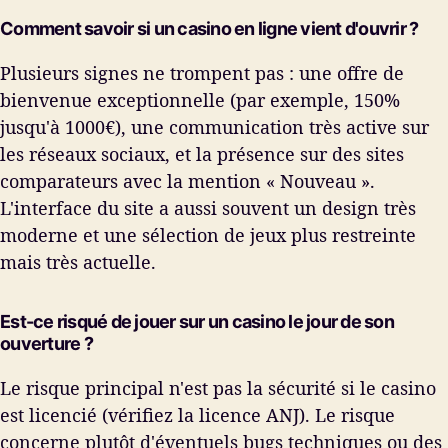
Comment savoir si un casino en ligne vient d'ouvrir ?
Plusieurs signes ne trompent pas : une offre de
bienvenue exceptionnelle (par exemple, 150%
jusqu'à 1000€), une communication très active sur
les réseaux sociaux, et la présence sur des sites
comparateurs avec la mention « Nouveau ».
L'interface du site a aussi souvent un design très
moderne et une sélection de jeux plus restreinte
mais très actuelle.
Est-ce risqué de jouer sur un casino le jour de son
ouverture ?
Le risque principal n'est pas la sécurité si le casino
est licencié (vérifiez la licence ANJ). Le risque
concerne plutôt d'éventuels bugs techniques ou des