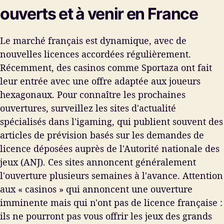
ouverts et à venir en France
Le marché français est dynamique, avec de
nouvelles licences accordées régulièrement.
Récemment, des casinos comme Sportaza ont fait
leur entrée avec une offre adaptée aux joueurs
hexagonaux. Pour connaître les prochaines
ouvertures, surveillez les sites d'actualité
spécialisés dans l'igaming, qui publient souvent des
articles de prévision basés sur les demandes de
licence déposées auprès de l'Autorité nationale des
jeux (ANJ). Ces sites annoncent généralement
l'ouverture plusieurs semaines à l'avance. Attention
aux « casinos » qui annoncent une ouverture
imminente mais qui n'ont pas de licence française :
ils ne pourront pas vous offrir les jeux des grands