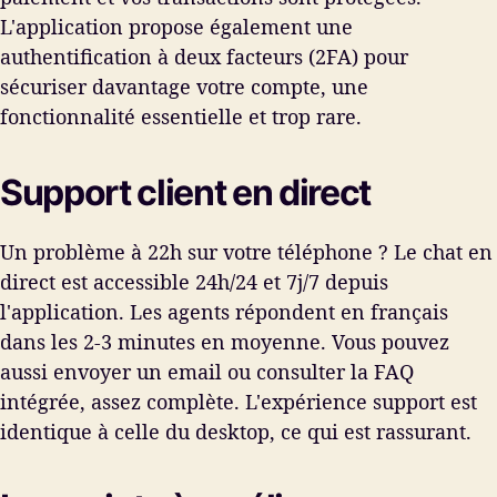
L'application propose également une
authentification à deux facteurs (2FA) pour
sécuriser davantage votre compte, une
fonctionnalité essentielle et trop rare.
Support client en direct
Un problème à 22h sur votre téléphone ? Le chat en
direct est accessible 24h/24 et 7j/7 depuis
l'application. Les agents répondent en français
dans les 2-3 minutes en moyenne. Vous pouvez
aussi envoyer un email ou consulter la FAQ
intégrée, assez complète. L'expérience support est
identique à celle du desktop, ce qui est rassurant.