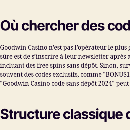
Où chercher des cod
Goodwin Casino n’est pas l’opérateur le plus
sûre est de s’inscrire à leur newsletter aprè
incluant des free spins sans dépôt. Sinon, surv
souvent des codes exclusifs, comme "BONUS10"
"Goodwin Casino code sans dépôt 2024" peut do
Structure classique