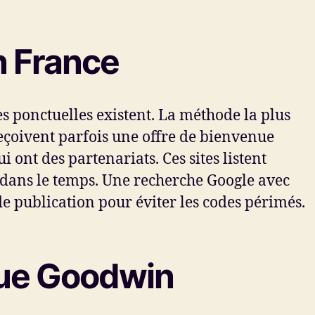
n France
s ponctuelles existent. La méthode la plus
reçoivent parfois une offre de bienvenue
i ont des partenariats. Ces sites listent
 dans le temps. Une recherche Google avec
e publication pour éviter les codes périmés.
nue Goodwin