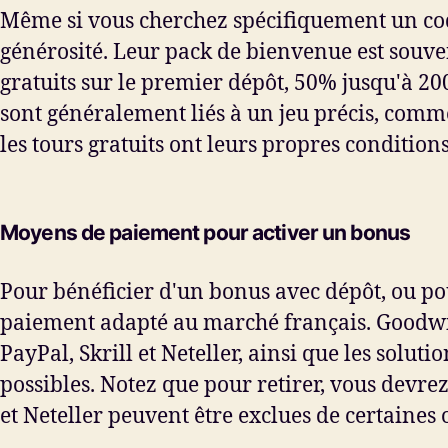
Même si vous cherchez spécifiquement un code
générosité. Leur pack de bienvenue est souven
gratuits sur le premier dépôt, 50% jusqu'à 200
sont généralement liés à un jeu précis, comm
les tours gratuits ont leurs propres condition
Moyens de paiement pour activer un bonus
Pour bénéficier d'un bonus avec dépôt, ou pou
paiement adapté au marché français. Goodwin 
PayPal, Skrill et Neteller, ainsi que les solu
possibles. Notez que pour retirer, vous devr
et Neteller peuvent être exclues de certaines