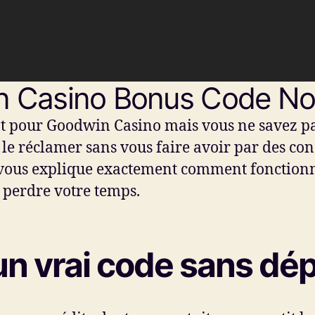
 Casino Bonus Code No
t pour Goodwin Casino mais vous ne savez pas
réclamer sans vous faire avoir par des condit
n vous explique exactement comment fonctionne
s perdre votre temps.
un vrai code sans d