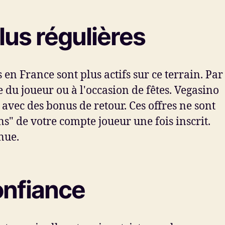
lus régulières
s en France sont plus actifs sur ce terrain. Par
 du joueur ou à l'occasion de fêtes. Vegasino
vec des bonus de retour. Ces offres ne sont
s" de votre compte joueur une fois inscrit.
nue.
onfiance