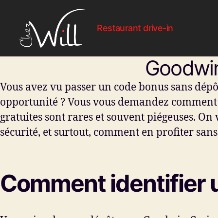
Restaurant drive-in
Chez
Goodwin
Will
-
Restaurant
Vous avez vu passer un code bonus sans dépô
Drive-
opportunité ? Vous vous demandez comment le 
In
gratuites sont rares et souvent piégeuses. O
sécurité, et surtout, comment en profiter san
Comment identifier 