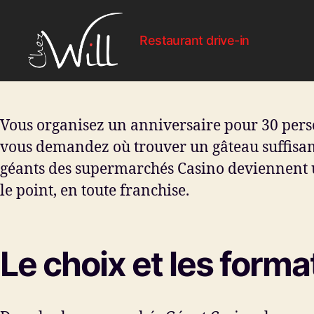
Restaurant drive-in
Chez
Will
-
Restaurant
Vous organisez un anniversaire pour 30 perso
Drive-
vous demandez où trouver un gâteau suffisamme
In
géants des supermarchés Casino deviennent une
le point, en toute franchise.
Le choix et les form