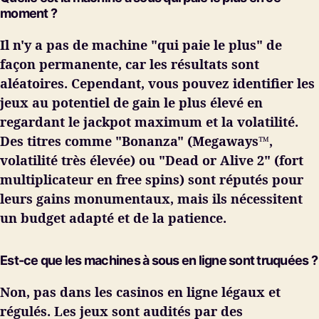
moment ?
Il n'y a pas de machine "qui paie le plus" de
façon permanente, car les résultats sont
aléatoires. Cependant, vous pouvez identifier les
jeux au
potentiel de gain le plus élevé
en
regardant le jackpot maximum et la volatilité.
Des titres comme "Bonanza" (Megaways™,
volatilité très élevée) ou "Dead or Alive 2" (fort
multiplicateur en free spins) sont réputés pour
leurs gains monumentaux, mais ils nécessitent
un budget adapté et de la patience.
Est-ce que les machines à sous en ligne sont truquées ?
Non, pas dans les casinos en ligne légaux et
régulés. Les jeux sont audités par des