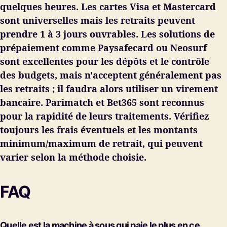
quelques heures. Les cartes
Visa
et
Mastercard
sont universelles mais les retraits peuvent
prendre 1 à 3 jours ouvrables. Les solutions de
prépaiement comme
Paysafecard
ou
Neosurf
sont excellentes pour les dépôts et le contrôle
des budgets, mais n'acceptent généralement pas
les retraits ; il faudra alors utiliser un virement
bancaire. Parimatch et Bet365 sont reconnus
pour la rapidité de leurs traitements. Vérifiez
toujours les frais éventuels et les montants
minimum/maximum de retrait, qui peuvent
varier selon la méthode choisie.
FAQ
Quelle est la machine à sous qui paie le plus en ce