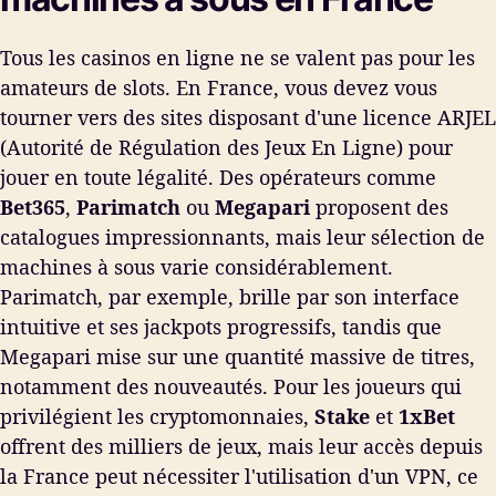
Tous les casinos en ligne ne se valent pas pour les
amateurs de slots. En France, vous devez vous
tourner vers des sites disposant d'une licence ARJEL
(Autorité de Régulation des Jeux En Ligne) pour
jouer en toute légalité. Des opérateurs comme
Bet365
,
Parimatch
ou
Megapari
proposent des
catalogues impressionnants, mais leur sélection de
machines à sous varie considérablement.
Parimatch, par exemple, brille par son interface
intuitive et ses jackpots progressifs, tandis que
Megapari mise sur une quantité massive de titres,
notamment des nouveautés. Pour les joueurs qui
privilégient les cryptomonnaies,
Stake
et
1xBet
offrent des milliers de jeux, mais leur accès depuis
la France peut nécessiter l'utilisation d'un VPN, ce