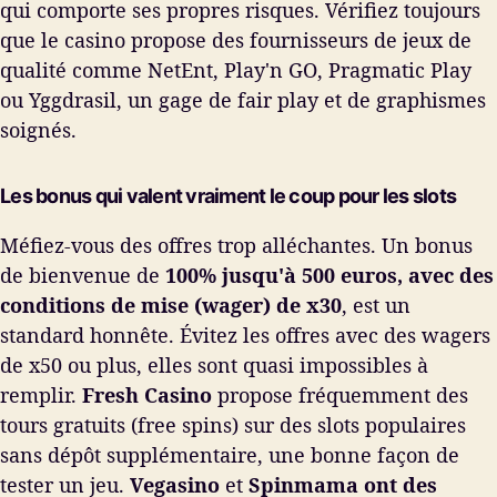
qui comporte ses propres risques. Vérifiez toujours
que le casino propose des fournisseurs de jeux de
qualité comme NetEnt, Play'n GO, Pragmatic Play
ou Yggdrasil, un gage de fair play et de graphismes
soignés.
Les bonus qui valent vraiment le coup pour les slots
Méfiez-vous des offres trop alléchantes. Un bonus
de bienvenue de
100% jusqu'à 500 euros, avec des
conditions de mise (wager) de x30
, est un
standard honnête. Évitez les offres avec des wagers
de x50 ou plus, elles sont quasi impossibles à
remplir.
Fresh Casino
propose fréquemment des
tours gratuits (free spins) sur des slots populaires
sans dépôt supplémentaire, une bonne façon de
tester un jeu.
Vegasino
et
Spinmama
ont des