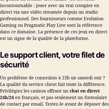
incontournable : jouer avec un vrai croupier en
direct via une vidéo streamée depuis un studio
professionnel. Des fournisseurs comme Evolution
Gaming ou Pragmatic Play Live sont la référence
dans ce domaine. La présence de ces jeux en direct
est un signe de la qualité de la plateforme.
Le support client, votre filet de
sécurité
Un problème de connexion à 23h un samedi soir ?
La qualité du service client fait toute la différence.
Privilégiez les casinos offrant un
chat en direct
24h/24
en français, et pas seulement un formulaire
de contact par email. Testez-le avant de déposer des