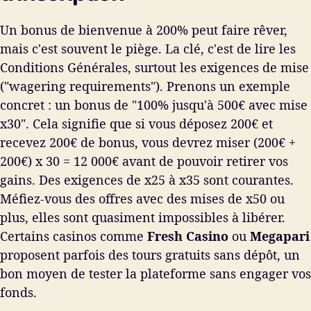
Un bonus de bienvenue à 200% peut faire rêver,
mais c'est souvent le piège. La clé, c'est de lire les
Conditions Générales, surtout les exigences de mise
("wagering requirements"). Prenons un exemple
concret : un bonus de "100% jusqu'à 500€ avec mise
x30". Cela signifie que si vous déposez 200€ et
recevez 200€ de bonus, vous devrez miser (200€ +
200€) x 30 = 12 000€ avant de pouvoir retirer vos
gains. Des exigences de x25 à x35 sont courantes.
Méfiez-vous des offres avec des mises de x50 ou
plus, elles sont quasiment impossibles à libérer.
Certains casinos comme
Fresh Casino
ou
Megapari
proposent parfois des tours gratuits sans dépôt, un
bon moyen de tester la plateforme sans engager vos
fonds.