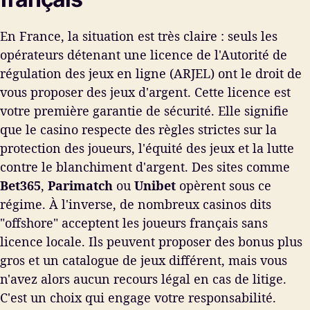
En France, la situation est très claire : seuls les
opérateurs détenant une licence de l'Autorité de
régulation des jeux en ligne (ARJEL) ont le droit de
vous proposer des jeux d'argent. Cette licence est
votre première garantie de sécurité. Elle signifie
que le casino respecte des règles strictes sur la
protection des joueurs, l'équité des jeux et la lutte
contre le blanchiment d'argent. Des sites comme
Bet365
,
Parimatch
ou
Unibet
opèrent sous ce
régime. À l'inverse, de nombreux casinos dits
"offshore" acceptent les joueurs français sans
licence locale. Ils peuvent proposer des bonus plus
gros et un catalogue de jeux différent, mais vous
n'avez alors aucun recours légal en cas de litige.
C'est un choix qui engage votre responsabilité.