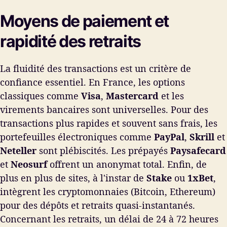
Moyens de paiement et
rapidité des retraits
La fluidité des transactions est un critère de
confiance essentiel. En France, les options
classiques comme
Visa
,
Mastercard
et les
virements bancaires sont universelles. Pour des
transactions plus rapides et souvent sans frais, les
portefeuilles électroniques comme
PayPal
,
Skrill
et
Neteller
sont plébiscités. Les prépayés
Paysafecard
et
Neosurf
offrent un anonymat total. Enfin, de
plus en plus de sites, à l'instar de
Stake
ou
1xBet
,
intègrent les cryptomonnaies (Bitcoin, Ethereum)
pour des dépôts et retraits quasi-instantanés.
Concernant les retraits, un délai de 24 à 72 heures