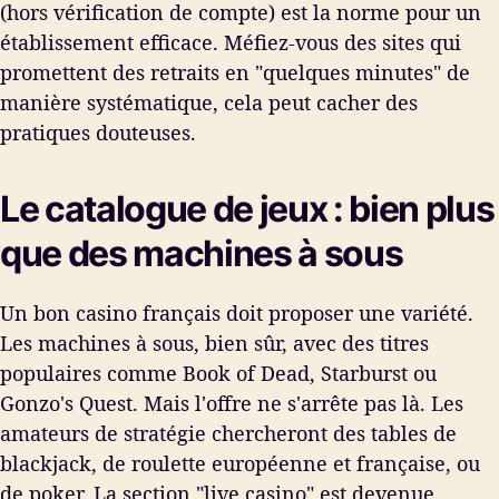
(hors vérification de compte) est la norme pour un
établissement efficace. Méfiez-vous des sites qui
promettent des retraits en "quelques minutes" de
manière systématique, cela peut cacher des
pratiques douteuses.
Le catalogue de jeux : bien plus
que des machines à sous
Un bon casino français doit proposer une variété.
Les machines à sous, bien sûr, avec des titres
populaires comme Book of Dead, Starburst ou
Gonzo's Quest. Mais l'offre ne s'arrête pas là. Les
amateurs de stratégie chercheront des tables de
blackjack, de roulette européenne et française, ou
de poker. La section "live casino" est devenue