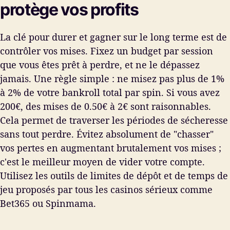
protège vos profits
La clé pour durer et gagner sur le long terme est de
contrôler vos mises. Fixez un budget par session
que vous êtes prêt à perdre, et ne le dépassez
jamais. Une règle simple : ne misez pas plus de 1%
à 2% de votre bankroll total par spin. Si vous avez
200€, des mises de 0.50€ à 2€ sont raisonnables.
Cela permet de traverser les périodes de sécheresse
sans tout perdre. Évitez absolument de "chasser"
vos pertes en augmentant brutalement vos mises ;
c'est le meilleur moyen de vider votre compte.
Utilisez les outils de limites de dépôt et de temps de
jeu proposés par tous les casinos sérieux comme
Bet365 ou Spinmama.