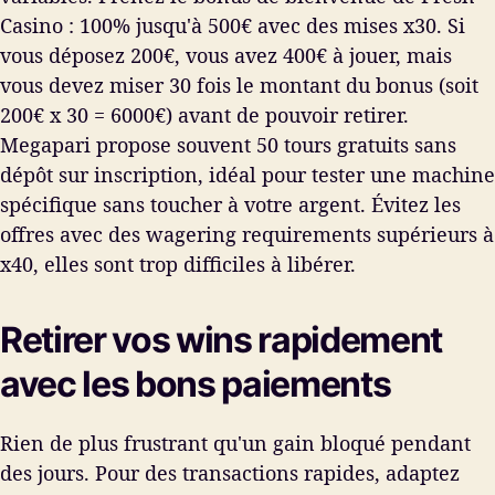
Casino : 100% jusqu'à 500€ avec des mises x30. Si
vous déposez 200€, vous avez 400€ à jouer, mais
vous devez miser 30 fois le montant du bonus (soit
200€ x 30 = 6000€) avant de pouvoir retirer.
Megapari propose souvent 50 tours gratuits sans
dépôt sur inscription, idéal pour tester une machine
spécifique sans toucher à votre argent. Évitez les
offres avec des wagering requirements supérieurs à
x40, elles sont trop difficiles à libérer.
Retirer vos wins rapidement
avec les bons paiements
Rien de plus frustrant qu'un gain bloqué pendant
des jours. Pour des transactions rapides, adaptez