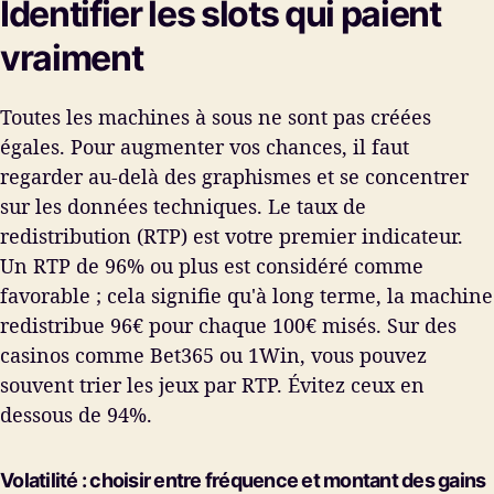
Identifier les slots qui paient
vraiment
Toutes les machines à sous ne sont pas créées
égales. Pour augmenter vos chances, il faut
regarder au-delà des graphismes et se concentrer
sur les données techniques. Le taux de
redistribution (RTP) est votre premier indicateur.
Un RTP de 96% ou plus est considéré comme
favorable ; cela signifie qu'à long terme, la machine
redistribue 96€ pour chaque 100€ misés. Sur des
casinos comme Bet365 ou 1Win, vous pouvez
souvent trier les jeux par RTP. Évitez ceux en
dessous de 94%.
Volatilité : choisir entre fréquence et montant des gains