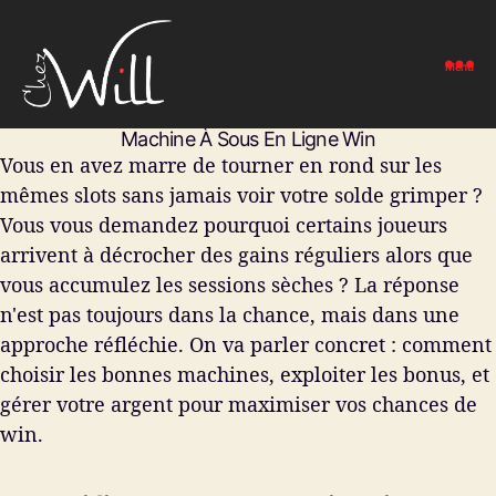
Menu
Chez
Machine À Sous En Ligne Win
Will
Vous en avez marre de tourner en rond sur les
-
Restaurant
mêmes slots sans jamais voir votre solde grimper ?
Drive-
Vous vous demandez pourquoi certains joueurs
In
arrivent à décrocher des gains réguliers alors que
vous accumulez les sessions sèches ? La réponse
n'est pas toujours dans la chance, mais dans une
approche réfléchie. On va parler concret : comment
choisir les bonnes machines, exploiter les bonus, et
gérer votre argent pour maximiser vos chances de
win.