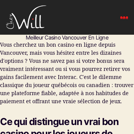
Menu
Chez
Meilleur Casino Vancouver En Ligne
Will
Vous cherchez un bon casino en ligne depuis
-
Restaurant
Vancouver, mais vous hésitez entre les dizaines
Drive-
d'options ? Vous ne savez pas si votre bonus sera
In
vraiment intéressant ou si vous pourrez retirer vos
gains facilement avec Interac. C'est le dilemme
classique du joueur québécois ou canadien : trouver
une plateforme fiable, adaptée à nos habitudes de
paiement et offrant une vraie sélection de jeux.
Ce qui distingue un vrai bon
casino pour les joueurs de