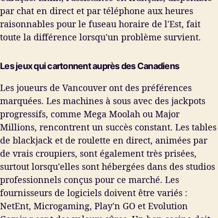
par chat en direct et par téléphone aux heures
raisonnables pour le fuseau horaire de l'Est, fait
toute la différence lorsqu'un problème survient.
Les jeux qui cartonnent auprès des Canadiens
Les joueurs de Vancouver ont des préférences
marquées. Les machines à sous avec des jackpots
progressifs, comme Mega Moolah ou Major
Millions, rencontrent un succès constant. Les tables
de blackjack et de roulette en direct, animées par
de vrais croupiers, sont également très prisées,
surtout lorsqu'elles sont hébergées dans des studios
professionnels conçus pour ce marché. Les
fournisseurs de logiciels doivent être variés :
NetEnt, Microgaming, Play'n GO et Evolution