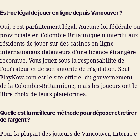
Est-ce légal de jouer en ligne depuis Vancouver ?
Oui, c'est parfaitement légal. Aucune loi fédérale ou
provinciale en Colombie-Britannique n'interdit aux
résidents de jouer sur des casinos en ligne
internationaux détenteurs d'une licence étrangère
reconnue. Vous jouez sous la responsabilité de
l'opérateur et de son autorité de régulation. Seul
PlayNow.com est le site officiel du gouvernement
de la Colombie-Britannique, mais les joueurs ont le
libre choix de leurs plateformes.
Quelle est la meilleure méthode pour déposer et retirer
de l'argent ?
Pour la plupart des joueurs de Vancouver, Interac e-