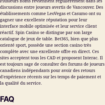
Plusieurs noms reviennent régulièrement dans les
discussions entre joueurs avertis de Vancouver. Des
établissements comme LeoVegas et Casumo ont su
gagner une excellente réputation pour leur
interface mobile optimisée et leur service client
réactif. Spin Casino se distingue par son large
catalogue de jeux de table. Bet365, bien que plus
orienté sport, possède une section casino très
complète avec une excellente offre en direct. Ces
sites acceptent tous les CAD et proposent Interac. Il
est toujours sage de consulter des forums de joueurs
canadiens indépendants pour avoir des retours
d'expérience récents sur les temps de paiement et
la qualité du service.
FAQ