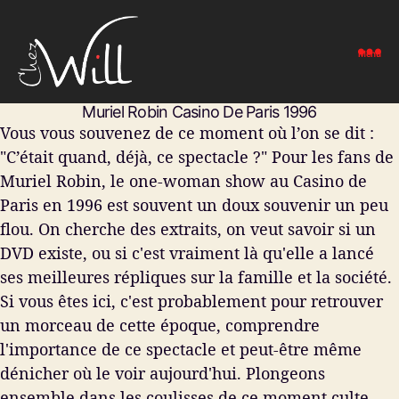
Menu
Chez
Muriel Robin Casino De Paris 1996
Will
Vous vous souvenez de ce moment où l’on se dit :
-
Restaurant
"C’était quand, déjà, ce spectacle ?" Pour les fans de
Drive-
Muriel Robin, le one-woman show au Casino de
In
Paris en 1996 est souvent un doux souvenir un peu
flou. On cherche des extraits, on veut savoir si un
DVD existe, ou si c'est vraiment là qu'elle a lancé
ses meilleures répliques sur la famille et la société.
Si vous êtes ici, c'est probablement pour retrouver
un morceau de cette époque, comprendre
l'importance de ce spectacle et peut-être même
dénicher où le voir aujourd'hui. Plongeons
ensemble dans les coulisses de ce moment culte.