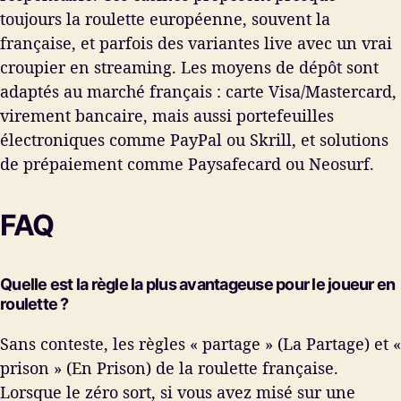
toujours la roulette européenne, souvent la
française, et parfois des variantes live avec un vrai
croupier en streaming. Les moyens de dépôt sont
adaptés au marché français : carte Visa/Mastercard,
virement bancaire, mais aussi portefeuilles
électroniques comme PayPal ou Skrill, et solutions
de prépaiement comme Paysafecard ou Neosurf.
FAQ
Quelle est la règle la plus avantageuse pour le joueur en
roulette ?
Sans conteste, les règles « partage » (La Partage) et «
prison » (En Prison) de la roulette française.
Lorsque le zéro sort, si vous avez misé sur une