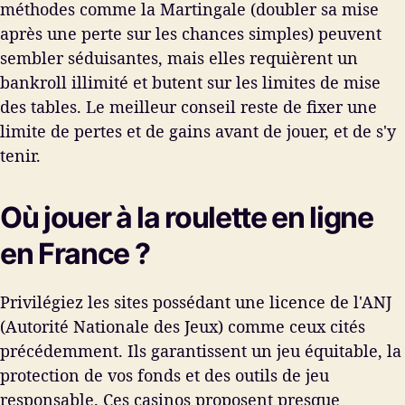
méthodes comme la Martingale (doubler sa mise
après une perte sur les chances simples) peuvent
sembler séduisantes, mais elles requièrent un
bankroll illimité et butent sur les limites de mise
des tables. Le meilleur conseil reste de fixer une
limite de pertes et de gains avant de jouer, et de s'y
tenir.
Où jouer à la roulette en ligne
en France ?
Privilégiez les sites possédant une licence de l'ANJ
(Autorité Nationale des Jeux) comme ceux cités
précédemment. Ils garantissent un jeu équitable, la
protection de vos fonds et des outils de jeu
responsable. Ces casinos proposent presque