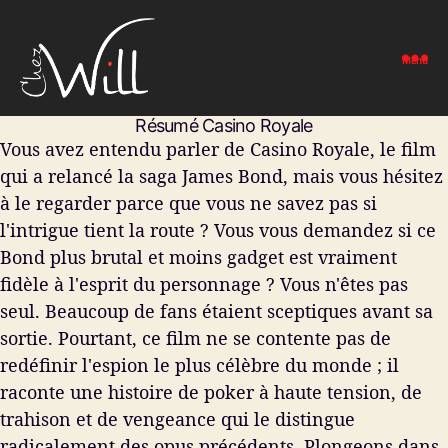
Menu
Chez
Résumé Casino Royale
Will
Vous avez entendu parler de Casino Royale, le film
-
Restaurant
qui a relancé la saga James Bond, mais vous hésitez
Drive-
à le regarder parce que vous ne savez pas si
In
l'intrigue tient la route ? Vous vous demandez si ce
Bond plus brutal et moins gadget est vraiment
fidèle à l'esprit du personnage ? Vous n'êtes pas
seul. Beaucoup de fans étaient sceptiques avant sa
sortie. Pourtant, ce film ne se contente pas de
redéfinir l'espion le plus célèbre du monde ; il
raconte une histoire de poker à haute tension, de
trahison et de vengeance qui le distingue
radicalement des opus précédents. Plongeons dans