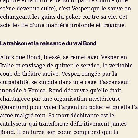
scène devenue culte), c'est Vesper qui le sauve en
échangeant les gains du poker contre sa vie. Cet
acte les lie d'une manière profonde et tragique.
La trahison et la naissance du vrai Bond
Alors que Bond, blessé, se remet avec Vesper en
Italie et envisage de quitter le service, le véritable
coup de théâtre arrive. Vesper, rongée par la
culpabilité, se suicide dans une cage d'ascenseur
inondée à Venise. Bond découvre qu'elle était
chantageée par une organisation mystérieuse
(Quantum) pour voler l'argent du poker et qu'elle l'a
aimé malgré tout. Sa mort déchirante est le
catalyseur qui transforme définitivement James
Bond. Il endurcit son cœur, comprend que la