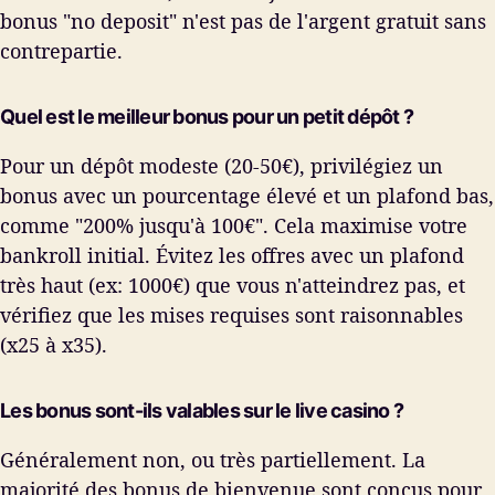
bonus "no deposit" n'est pas de l'argent gratuit sans
contrepartie.
Quel est le meilleur bonus pour un petit dépôt ?
Pour un dépôt modeste (20-50€), privilégiez un
bonus avec un pourcentage élevé et un plafond bas,
comme "200% jusqu'à 100€". Cela maximise votre
bankroll initial. Évitez les offres avec un plafond
très haut (ex: 1000€) que vous n'atteindrez pas, et
vérifiez que les mises requises sont raisonnables
(x25 à x35).
Les bonus sont-ils valables sur le live casino ?
Généralement non, ou très partiellement. La
majorité des bonus de bienvenue sont conçus pour