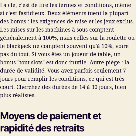
La clé, c'est de lire les termes et conditions, même
si c'est fastidieux. Deux éléments tuent la plupart
des bonus : les exigences de mise et les jeux exclus.
Les mises sur les machines à sous comptent
généralement à 100%, mais celles sur la roulette ou
le blackjack ne comptent souvent qu'à 10%, voire
pas du tout. Si vous êtes un joueur de table, un
bonus "tout slots" est donc inutile. Autre piège : la
durée de validité. Vous avez parfois seulement 7
jours pour remplir les conditions, ce qui est très
court. Cherchez des durées de 14 à 30 jours, bien
plus réalistes.
Moyens de paiement et
rapidité des retraits