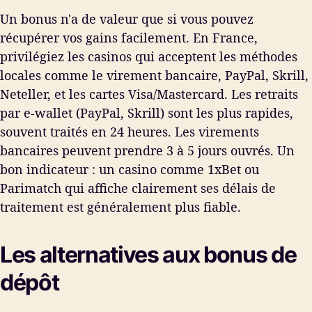
Un bonus n'a de valeur que si vous pouvez
récupérer vos gains facilement. En France,
privilégiez les casinos qui acceptent les méthodes
locales comme le virement bancaire, PayPal, Skrill,
Neteller, et les cartes Visa/Mastercard. Les retraits
par e-wallet (PayPal, Skrill) sont les plus rapides,
souvent traités en 24 heures. Les virements
bancaires peuvent prendre 3 à 5 jours ouvrés. Un
bon indicateur : un casino comme 1xBet ou
Parimatch qui affiche clairement ses délais de
traitement est généralement plus fiable.
Les alternatives aux bonus de
dépôt