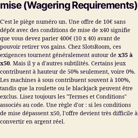
mise (Wagering Requirements)
C'est le piège numéro un. Une offre de 10€ sans
dépôt avec des conditions de mise de x40 signifie
que vous devez parier 400€ (10 x 40) avant de
pouvoir retirer vos gains. Chez SlotsRoom, ces
exigences tournent généralement autour de
x35 à
x50
. Mais il y a d'autres subtilités. Certains jeux
contribuent à hauteur de 50% seulement, voire 0%.
Les machines à sous contribuent souvent à 100%,
tandis que la roulette ou le blackjack peuvent être
exclus. Lisez toujours les "Termes et Conditions"
associés au code. Une règle d'or : si les conditions
de mise dépassent x50, l'offre devient très difficile à
convertir en argent réel.