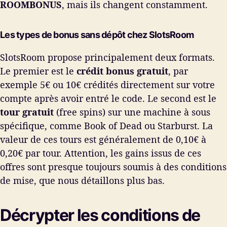
ROOMBONUS
, mais ils changent constamment.
Les types de bonus sans dépôt chez SlotsRoom
SlotsRoom propose principalement deux formats.
Le premier est le
crédit bonus gratuit
, par
exemple 5€ ou 10€ crédités directement sur votre
compte après avoir entré le code. Le second est le
tour gratuit
(free spins) sur une machine à sous
spécifique, comme Book of Dead ou Starburst. La
valeur de ces tours est généralement de 0,10€ à
0,20€ par tour. Attention, les gains issus de ces
offres sont presque toujours soumis à des conditions
de mise, que nous détaillons plus bas.
Décrypter les conditions de