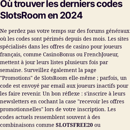
Où trouver les derniers codes
SlotsRoom en 2024
Ne perdez pas votre temps sur des forums généraux
où les codes sont périmés depuis des mois. Les sites
spécialisés dans les offres de casino pour joueurs
français, comme CasinoBonus ou FrenchJoueur,
mettent à jour leurs listes plusieurs fois par
semaine. Surveillez également la page
"Promotions" de SlotsRoom elle-même ; parfois, un
code est envoyé par email aux joueurs inactifs pour
les faire revenir. Un bon réflexe : s'inscrire à leurs
newsletters en cochant la case "recevoir les offres
promotionnelles" lors de votre inscription. Les
codes actuels ressemblent souvent à des
combinaisons comme
SLOTSFREE20
ou