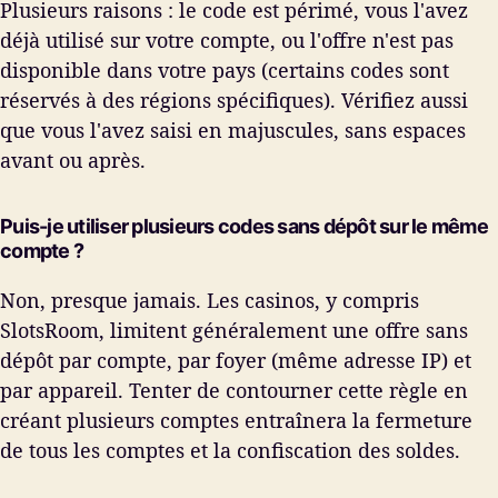
Plusieurs raisons : le code est périmé, vous l'avez
déjà utilisé sur votre compte, ou l'offre n'est pas
disponible dans votre pays (certains codes sont
réservés à des régions spécifiques). Vérifiez aussi
que vous l'avez saisi en majuscules, sans espaces
avant ou après.
Puis-je utiliser plusieurs codes sans dépôt sur le même
compte ?
Non, presque jamais. Les casinos, y compris
SlotsRoom, limitent généralement une offre sans
dépôt par compte, par foyer (même adresse IP) et
par appareil. Tenter de contourner cette règle en
créant plusieurs comptes entraînera la fermeture
de tous les comptes et la confiscation des soldes.