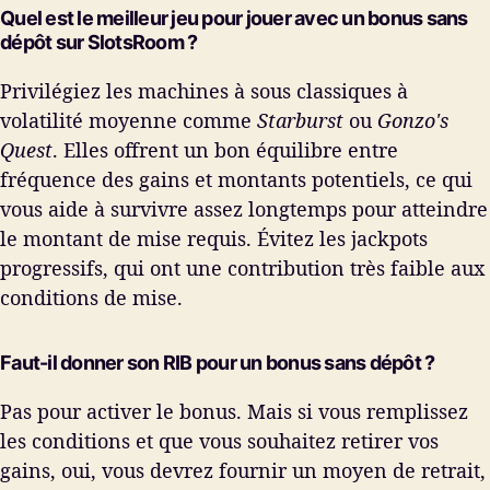
Quel est le meilleur jeu pour jouer avec un bonus sans
dépôt sur SlotsRoom ?
Privilégiez les machines à sous classiques à
volatilité moyenne comme
Starburst
ou
Gonzo's
Quest
. Elles offrent un bon équilibre entre
fréquence des gains et montants potentiels, ce qui
vous aide à survivre assez longtemps pour atteindre
le montant de mise requis. Évitez les jackpots
progressifs, qui ont une contribution très faible aux
conditions de mise.
Faut-il donner son RIB pour un bonus sans dépôt ?
Pas pour activer le bonus. Mais si vous remplissez
les conditions et que vous souhaitez retirer vos
gains, oui, vous devrez fournir un moyen de retrait,