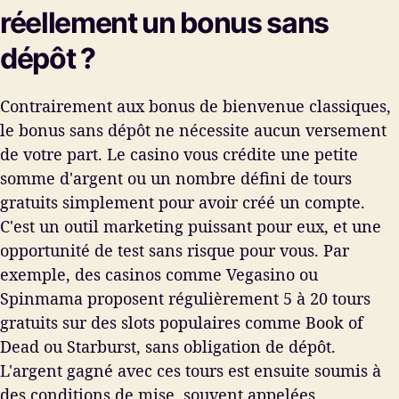
réellement un bonus sans
dépôt ?
Contrairement aux bonus de bienvenue classiques,
le bonus sans dépôt ne nécessite aucun versement
de votre part. Le casino vous crédite une petite
somme d'argent ou un nombre défini de tours
gratuits simplement pour avoir créé un compte.
C'est un outil marketing puissant pour eux, et une
opportunité de test sans risque pour vous. Par
exemple, des casinos comme Vegasino ou
Spinmama proposent régulièrement 5 à 20 tours
gratuits sur des slots populaires comme Book of
Dead ou Starburst, sans obligation de dépôt.
L'argent gagné avec ces tours est ensuite soumis à
des conditions de mise, souvent appelées