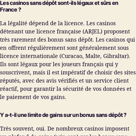
Les casinos sans dépôt sont-ils légaux et sûrs en
France ?
La légalité dépend de la licence. Les casinos
détenant une licence française (ARJEL) proposent
très rarement des bonus sans dépôt. Les casinos qui
en offrent régulièrement sont généralement sous
licence internationale (Curacao, Malte, Gibraltar).
Ils sont légaux pour les joueurs français qui y
souscrivent, mais il est impératif de choisir des sites
réputés, avec des avis vérifiés et un service client
réactif, pour garantir la sécurité de vos données et
le paiement de vos gains.
Y a-t-il une limite de gains sur un bonus sans dépôt ?
Très souvent, oui. De nombreux casinos imposent