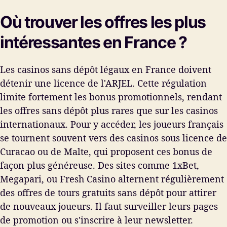
Où trouver les offres les plus
intéressantes en France ?
Les casinos sans dépôt légaux en France doivent
détenir une licence de l'ARJEL. Cette régulation
limite fortement les bonus promotionnels, rendant
les offres sans dépôt plus rares que sur les casinos
internationaux. Pour y accéder, les joueurs français
se tournent souvent vers des casinos sous licence de
Curacao ou de Malte, qui proposent ces bonus de
façon plus généreuse. Des sites comme 1xBet,
Megapari, ou Fresh Casino alternent régulièrement
des offres de tours gratuits sans dépôt pour attirer
de nouveaux joueurs. Il faut surveiller leurs pages
de promotion ou s'inscrire à leur newsletter.