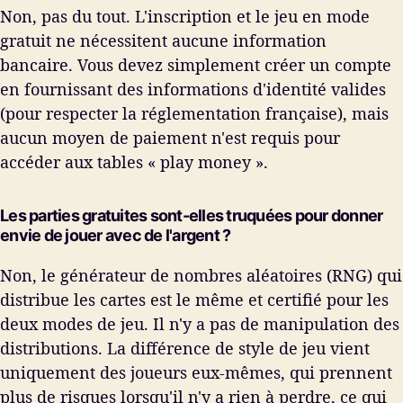
Non, pas du tout. L'inscription et le jeu en mode
gratuit ne nécessitent aucune information
bancaire. Vous devez simplement créer un compte
en fournissant des informations d'identité valides
(pour respecter la réglementation française), mais
aucun moyen de paiement n'est requis pour
accéder aux tables « play money ».
Les parties gratuites sont-elles truquées pour donner
envie de jouer avec de l'argent ?
Non, le générateur de nombres aléatoires (RNG) qui
distribue les cartes est le même et certifié pour les
deux modes de jeu. Il n'y a pas de manipulation des
distributions. La différence de style de jeu vient
uniquement des joueurs eux-mêmes, qui prennent
plus de risques lorsqu'il n'y a rien à perdre, ce qui