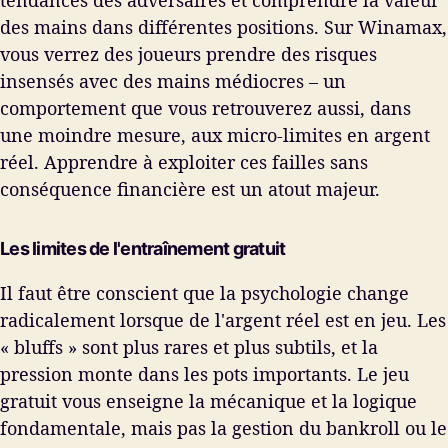
des mains dans différentes positions. Sur Winamax,
vous verrez des joueurs prendre des risques
insensés avec des mains médiocres – un
comportement que vous retrouverez aussi, dans
une moindre mesure, aux micro-limites en argent
réel. Apprendre à exploiter ces failles sans
conséquence financière est un atout majeur.
Les limites de l'entraînement gratuit
Il faut être conscient que la psychologie change
radicalement lorsque de l'argent réel est en jeu. Les
« bluffs » sont plus rares et plus subtils, et la
pression monte dans les pots importants. Le jeu
gratuit vous enseigne la mécanique et la logique
fondamentale, mais pas la gestion du bankroll ou le