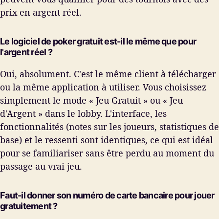
prix en argent réel.
Le logiciel de poker gratuit est-il le même que pour
l'argent réel ?
Oui, absolument. C'est le même client à télécharger
ou la même application à utiliser. Vous choisissez
simplement le mode « Jeu Gratuit » ou « Jeu
d'Argent » dans le lobby. L'interface, les
fonctionnalités (notes sur les joueurs, statistiques de
base) et le ressenti sont identiques, ce qui est idéal
pour se familiariser sans être perdu au moment du
passage au vrai jeu.
Faut-il donner son numéro de carte bancaire pour jouer
gratuitement ?