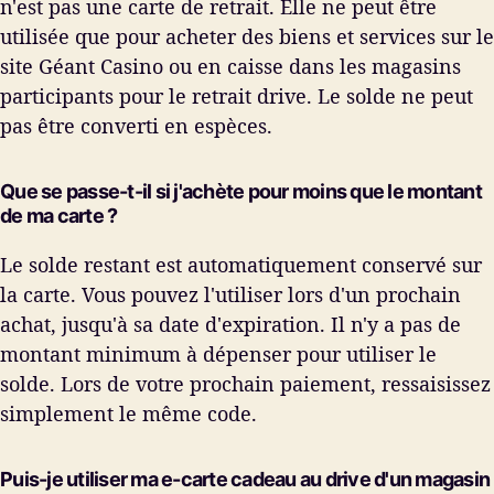
n'est pas une carte de retrait. Elle ne peut être
utilisée que pour acheter des biens et services sur le
site Géant Casino ou en caisse dans les magasins
participants pour le retrait drive. Le solde ne peut
pas être converti en espèces.
Que se passe-t-il si j'achète pour moins que le montant
de ma carte ?
Le solde restant est automatiquement conservé sur
la carte. Vous pouvez l'utiliser lors d'un prochain
achat, jusqu'à sa date d'expiration. Il n'y a pas de
montant minimum à dépenser pour utiliser le
solde. Lors de votre prochain paiement, ressaisissez
simplement le même code.
Puis-je utiliser ma e-carte cadeau au drive d'un magasin