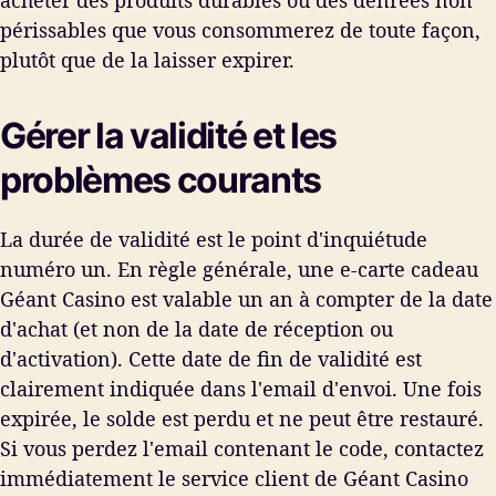
périssables que vous consommerez de toute façon,
plutôt que de la laisser expirer.
Gérer la validité et les
problèmes courants
La durée de validité est le point d'inquiétude
numéro un. En règle générale, une e-carte cadeau
Géant Casino est valable un an à compter de la date
d'achat (et non de la date de réception ou
d'activation). Cette date de fin de validité est
clairement indiquée dans l'email d'envoi. Une fois
expirée, le solde est perdu et ne peut être restauré.
Si vous perdez l'email contenant le code, contactez
immédiatement le service client de Géant Casino