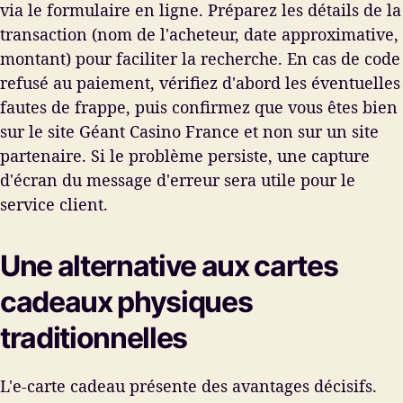
via le formulaire en ligne. Préparez les détails de la
transaction (nom de l'acheteur, date approximative,
montant) pour faciliter la recherche. En cas de code
refusé au paiement, vérifiez d'abord les éventuelles
fautes de frappe, puis confirmez que vous êtes bien
sur le site Géant Casino France et non sur un site
partenaire. Si le problème persiste, une capture
d'écran du message d'erreur sera utile pour le
service client.
Une alternative aux cartes
cadeaux physiques
traditionnelles
L'e-carte cadeau présente des avantages décisifs.