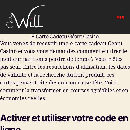
Menu
Chez
E Carte Cadeau Géant Casino
Will
Vous venez de recevoir une e-carte cadeau Géant
-
Restaurant
Casino et vous vous demandez comment en tirer le
Drive-
meilleur parti sans perdre de temps ? Vous n'êtes
In
pas seul. Entre les restrictions d'utilisation, les dates
de validité et la recherche du bon produit, ces
cartes peuvent vite devenir un casse-tête. Voici
comment la transformer en courses agréables et en
économies réelles.
Activer et utiliser votre code en
ligne